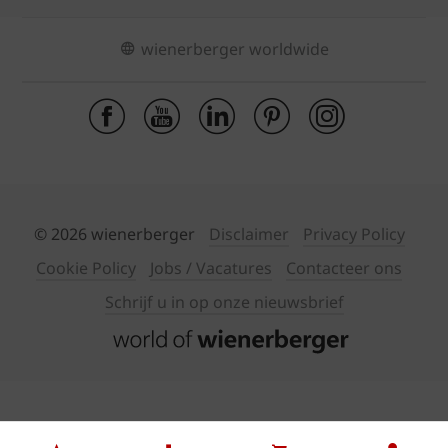
wienerberger worldwide
© 2026 wienerberger
Disclaimer
Privacy Policy
Cookie Policy
Jobs / Vacatures
Contacteer ons
Schrijf u in op onze nieuwsbrief