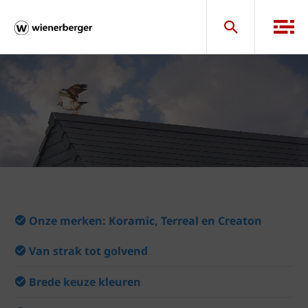
Onze merken: Koramic, Terreal en Creaton
Van strak tot golvend
Brede keuze kleuren