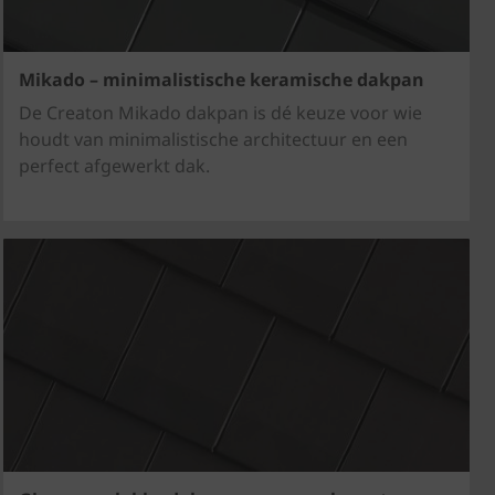
Mikado – minimalistische keramische dakpan
De Creaton Mikado dakpan is dé keuze voor wie
houdt van minimalistische architectuur en een
perfect afgewerkt dak.