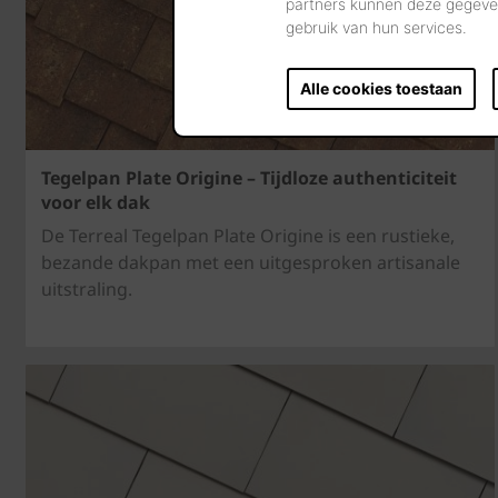
partners kunnen deze gegeven
gebruik van hun services.
Alle cookies toestaan
Tegelpan Plate Origine – Tijdloze authenticiteit
voor elk dak
De Terreal Tegelpan Plate Origine is een rustieke,
bezande dakpan met een uitgesproken artisanale
uitstraling.