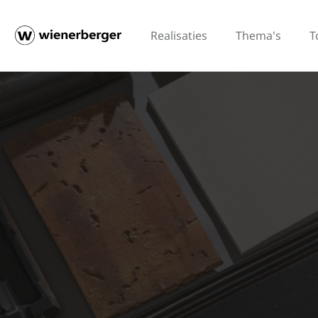
Realisaties
Thema's
T