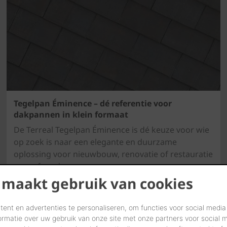
Tegelpan Éminence – dé referentie voor
dakpannen in klein formaat
De Terreal Tegelpan Éminence is dé keuze voor wie
op zoek is naar een elegante en duurzame
oplossing voor nieuwbouw, renovatie of restauratie
van erfgoed.
 maakt gebruik van cookies
ent en advertenties te personaliseren, om functies voor social media
ormatie over uw gebruik van onze site met onze partners voor social 