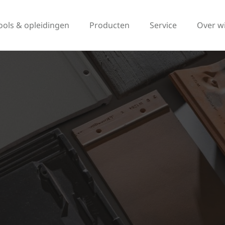
ools & opleidingen
Producten
Service
Over w