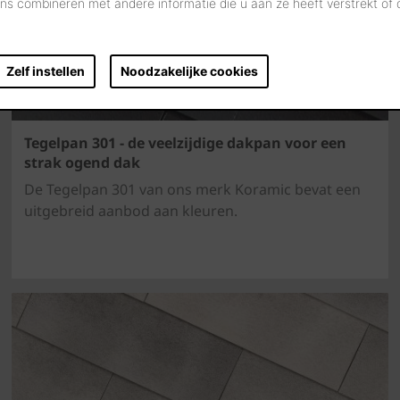
s combineren met andere informatie die u aan ze heeft verstrekt of
Zelf instellen
Noodzakelijke cookies
Tegelpan 301 - de veelzijdige dakpan voor een
strak ogend dak
De Tegelpan 301 van ons merk Koramic bevat een
uitgebreid aanbod aan kleuren.