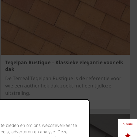
Tegelpan Rustique – Klassieke elegantie voor elk
dak
De Terreal Tegelpan Rustique is dé referentie voor
wie een authentiek dak zoekt met een tijdloze
uitstraling.
Close
 te bieden en om ons websiteverkeer te
media, adverteren en analyse. Deze