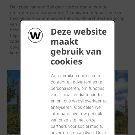
De keuze van een dak gaat verder dan alleen de
uitstraling van uw woning. De dakvorm bepaalt mee de
beschikbare ruimte onder het dak, de architecturale stijl
van de woning en de mogelijke dakbedekking. Er
Deze website
bestaan verschillende soorten daken, maar in België
blijven hellende daken populair. Van het klassieke
maakt
zadeldak tot een modern lessenaarsdak of een
opvallend boogdak: elke dakvorm heeft zijn eigen
gebruik van
kenmerken en voordelen.
cookies
We gebruiken cookies om
content en advertenties te
personaliseren, om functies
voor social media te bieden
en om ons websiteverkeer te
analyseren. Ook delen we
informatie over uw gebruik
van onze site met onze
partners voor social media,
adverteren en analyse. Deze