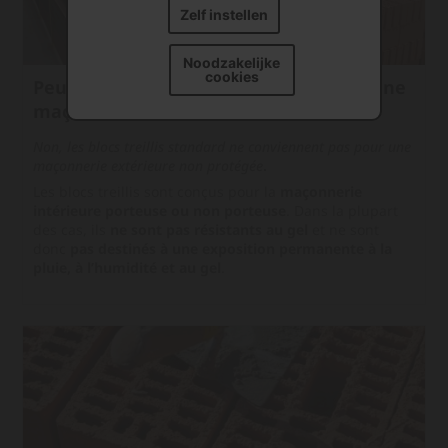
Zelf instellen
Noodzakelijke
cookies
Peut‑on utiliser des blocs treillis pour une
maçonnerie extérieure ?
Non, les blocs treillis standard ne conviennent pas pour une
maçonnerie extérieure non protégée
.
Les blocs treillis sont conçus pour la
maçonnerie
intérieure porteuse ou non porteuse
. Dans la plupart
des cas, ils
ne sont pas résistants au gel
et ne sont
donc
pas destinés à une exposition permanente à la
pluie, à l’humidité et au gel
.