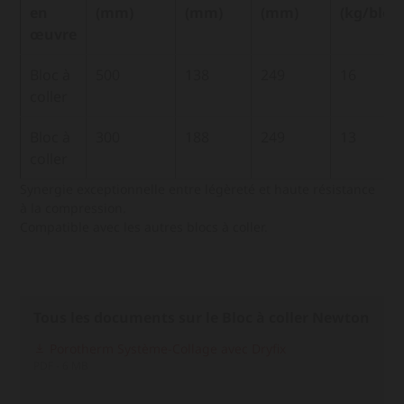
en
(mm)
(mm)
(mm)
(kg/bloc)
œuvre
Bloc à
500
138
249
16
coller
Bloc à
300
188
249
13
coller
Synergie exceptionnelle entre légèreté et haute résistance
à la compression.
Compatible avec les autres blocs à coller.
Tous les documents sur le Bloc à coller Newton
Porotherm Système-Collage avec Dryfix
PDF - 6 MB