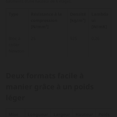
bâtiments d’une hauteur de 6 étages.
Type
Résistance à la
Densité
Lambda
compression
[kg/m³]
ui
[N/mm²]
[W/mK]
Bloc à
25
925
0,26
coller
Newton
Deux formats facile à
manier grâce à un poids
léger
Mise
Longueur
Largeur
Hauteur
Poids