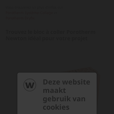
Vous trouverez ici plus d’infos sur
Porotherm Système-Collage
et
Porotherm Dryfix
.
Trouvez le bloc à coller Porotherm
Newton idéal pour votre projet
Deze website
maakt
gebruik van
cookies