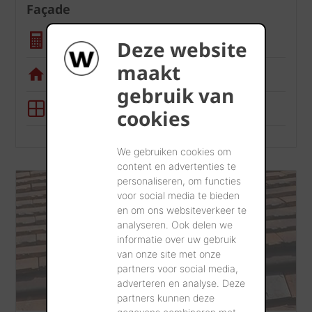
Façade
Calculatrice quantité
Deze website
maakt
Appli de visualisation
gebruik van
Outil BIM
cookies
We gebruiken cookies om
content en advertenties te
personaliseren, om functies
voor social media te bieden
en om ons websiteverkeer te
analyseren. Ook delen we
informatie over uw gebruik
van onze site met onze
partners voor social media,
adverteren en analyse. Deze
partners kunnen deze