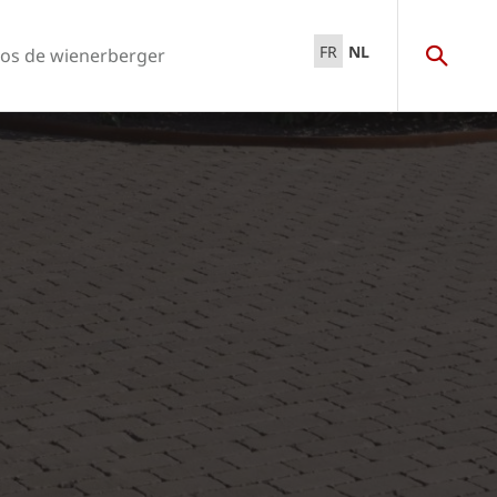
FR
NL
os de wienerberger