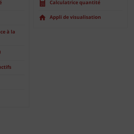
é
Calculatrice quantité
Appli de visualisation
ce à la
U
ctifs