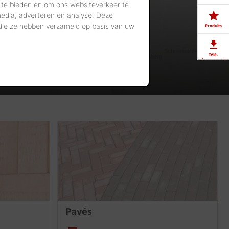
 te bieden en om ons websiteverkeer te
media, adverteren en analyse. Deze
 die ze hebben verzameld op basis van uw
Produits
Télé-
chargements
Showrooms
Offres
d'emploi
Pavés