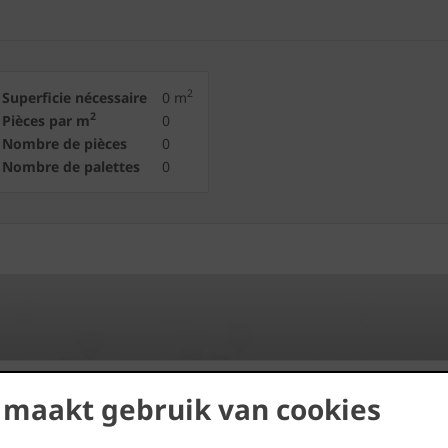
2
Superficie nécessaire
0
m
2
Pièces par m
0
Nombre de pièces
0
Nombre de palettes
0
 maakt gebruik van cookies
Trouvez des distributeurs près
de chez vous