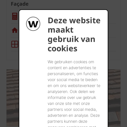
Façade
Calculatrice quantité
Deze website
maakt
Appli de visualisation
gebruik van
Outil BIM
cookies
We gebruiken cookies om
content en advertenties te
personaliseren, om functies
voor social media te bieden
en om ons websiteverkeer te
analyseren. Ook delen we
informatie over uw gebruik
van onze site met onze
partners voor social media,
adverteren en analyse. Deze
partners kunnen deze