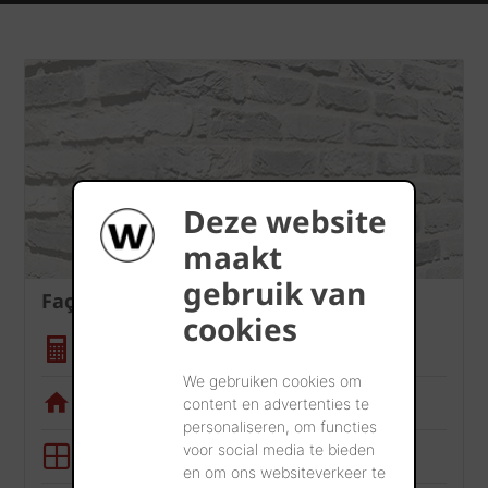
Deze website
maakt
gebruik van
Façade
cookies
Calculatrice quantité
We gebruiken cookies om
Appli de visualisation
content en advertenties te
personaliseren, om functies
voor social media te bieden
Outil BIM
en om ons websiteverkeer te