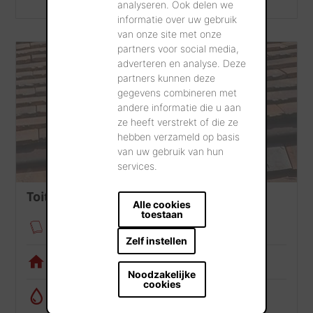
analyseren. Ook delen we
informatie over uw gebruik
van onze site met onze
partners voor social media,
adverteren en analyse. Deze
partners kunnen deze
gegevens combineren met
andere informatie die u aan
ze heeft verstrekt of die ze
hebben verzameld op basis
van uw gebruik van hun
services.
Toiture
Alle cookies
toestaan
Fixation des tuiles
Zelf instellen
Appli de visualisation
Noodzakelijke
cookies
Calculatrice de récupération d’eau