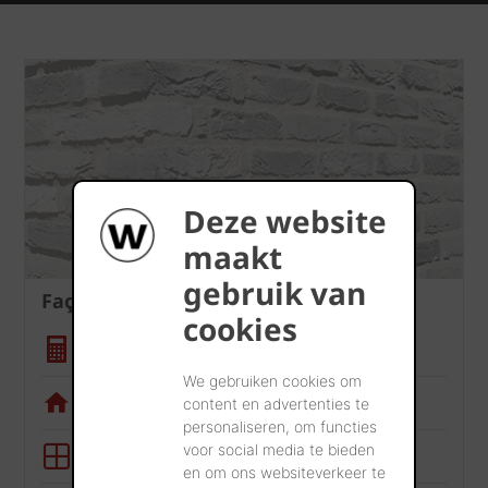
Deze website
maakt
gebruik van
Façade
cookies
Calculatrice quantité
We gebruiken cookies om
Appli de visualisation
content en advertenties te
personaliseren, om functies
voor social media te bieden
Outil BIM
en om ons websiteverkeer te