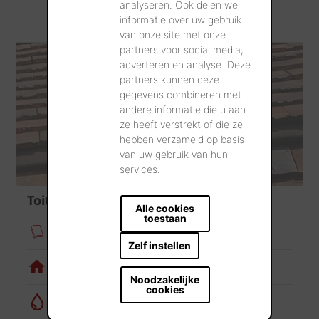
analyseren. Ook delen we
informatie over uw gebruik
van onze site met onze
partners voor social media,
adverteren en analyse. Deze
partners kunnen deze
gegevens combineren met
andere informatie die u aan
ze heeft verstrekt of die ze
hebben verzameld op basis
van uw gebruik van hun
services.
Toiture
Alle cookies
toestaan
Fixation des tuiles
Zelf instellen
Appli de visualisation
Noodzakelijke
cookies
Calculatrice de récupération d’eau