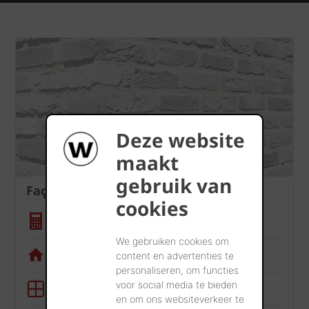
Deze website
maakt
gebruik van
Façade
cookies
Calculatrice quantité
We gebruiken cookies om
Appli de visualisation
content en advertenties te
personaliseren, om functies
voor social media te bieden
Outil BIM
en om ons websiteverkeer te