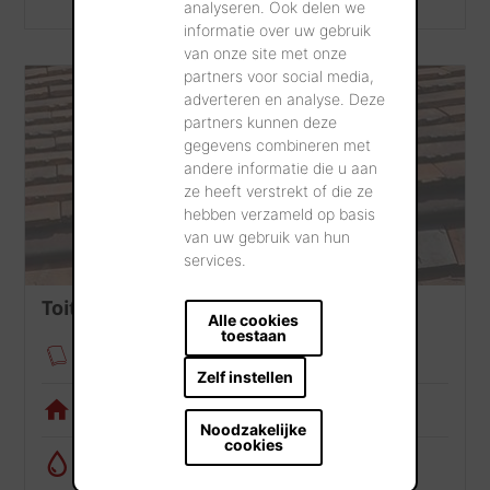
analyseren. Ook delen we
informatie over uw gebruik
van onze site met onze
partners voor social media,
adverteren en analyse. Deze
partners kunnen deze
gegevens combineren met
andere informatie die u aan
ze heeft verstrekt of die ze
hebben verzameld op basis
van uw gebruik van hun
services.
Toiture
Alle cookies
toestaan
Fixation des tuiles
Zelf instellen
Appli de visualisation
Noodzakelijke
cookies
Calculatrice de récupération d’eau