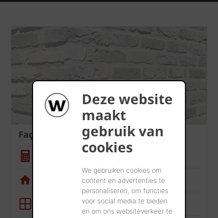
Deze website
maakt
gebruik van
Façade
cookies
Calculatrice quantité
We gebruiken cookies om
Appli de visualisation
content en advertenties te
personaliseren, om functies
voor social media te bieden
Outil BIM
en om ons websiteverkeer te