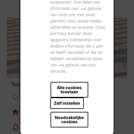
analyseren. Ook delen we
informatie over uw gebruik
van onze site met onze
partners voor social media,
adverteren en analyse. Deze
partners kunnen deze
gegevens combineren met
andere informatie die u aan
ze heeft verstrekt of die ze
hebben verzameld op basis
van uw gebruik van hun
services.
Toiture
Alle cookies
toestaan
Fixation des tuiles
Zelf instellen
Appli de visualisation
Noodzakelijke
cookies
Calculatrice de récupération d’eau