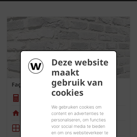
Deze website
maakt
gebruik van
Façade
cookies
Calculatrice quantité
We gebruiken cookies om
Appli de visualisation
content en advertenties te
personaliseren, om functies
voor social media te bieden
Outil BIM
en om ons websiteverkeer te