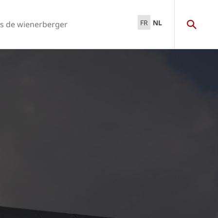
FR
NL
s de wienerberger