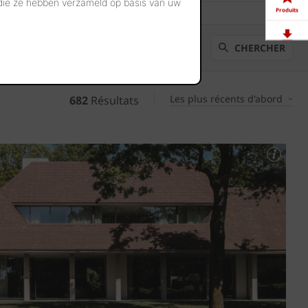
 die ze hebben verzameld op basis van uw
Produits
CHERCHER
Télé-
chargements
Showrooms
Les plus récents d'abord
682
Résultats
Offres
d'emploi