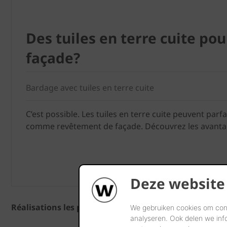
Des tuiles en terre cuite pou
façade?
Bardage avec tuiles en terre cuite
C’est possible. Les tuiles en terre cuite peuvent parf
comme revêtement de façade. Découvrez les avanta
Deze website
Réalisations les plus récentes
We gebruiken cookies om cont
analyseren. Ook delen we inf