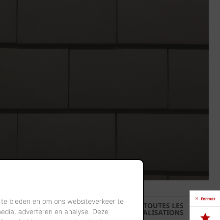
Fermer
 te bieden en om ons websiteverkeer te
TOUTES LES
media, adverteren en analyse. Deze
RÉALISATIONS