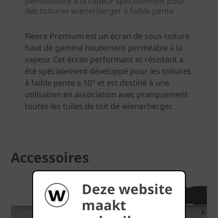
perméabilité à la vapeur spécialement pour
des toitures wienerberger à faible pente
Fleece Premium est un écran de sous-toiture
haut de gamme hautement perméable à la
vapeur. Cet écran performant et résistant a
été spécialement développé pour les toitures
à faible pente ≥ 10° et est destiné à une
utilisation en association avec pratiquement
toutes les tuiles de toit de wienerberger.
Accessoires
Deze website
maakt