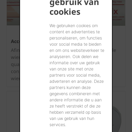
gebruik van
cookies
We gebruiken cookies om
content en advertenties te
personaliseren, om functies
Accessoires pour Fleece
voor social media te bieden
Afin d’intégrer l'écran de sous-toiture Fleece de
en om ons websiteverkeer te
wienerberger d’une manière correcte et
analyseren. Ook delen we
informatie over uw gebruik
qualitative dans votre toiture, nous vous
van onze site met onze
conseillons d’utiliser les accessoires signés
partners voor social media,
wienerberger.
adverteren en analyse. Deze
partners kunnen deze
gegevens combineren met
andere informatie die u aan
ze heeft verstrekt of die ze
hebben verzameld op basis
van uw gebruik van hun
services.