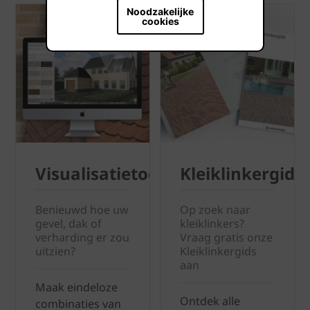
Noodzakelijke
cookies
Visualisatietool
Kleiklinkergids
Benieuwd hoe uw
Op zoek naar
gevel, dak of
kleiklinkers?
verharding er zou
Vraag gratis onze
uitzien?
Kleiklinkergids
aan
Maak eindeloze
Ontdek alle
combinaties van