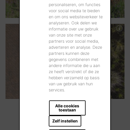
personaliseren, om functies
voor social media te bieden
en om ons websiteverkeer te
analyseren. Ook delen we
informatie over uw gebruik
van onze site met onze
partners voor social media,
adverteren en analyse. Deze
partners kunnen deze
gegevens combineren met
andere informatie die u aan
ze heeft verstrekt of die ze
hebben verzameld op basis
van uw gebruik van hun
services.
Alle cookies
...Meer laden
toestaan
Zelf instellen