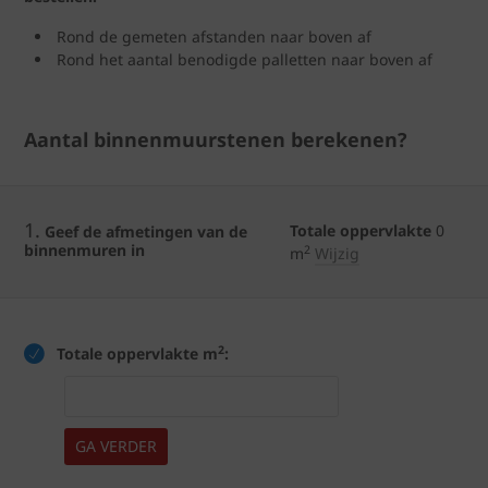
Rond de gemeten afstanden naar boven af
Rond het aantal benodigde palletten naar boven af
Aantal binnenmuurstenen berekenen?
1.
Totale oppervlakte
0
Geef de afmetingen van de
binnenmuren in
2
m
Wijzig
2
Totale oppervlakte m
:
GA VERDER