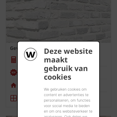
Gevel
Deze website
maakt
Hoeveelheidscalculator
gebruik van
Renoviewer
cookies
Visualisatietool
We gebruiken cookies om
content en advertenties te
BIM-tool
personaliseren, om functies
voor social media te bieden
en om ons websiteverkeer te
analyseren. Ook delen we