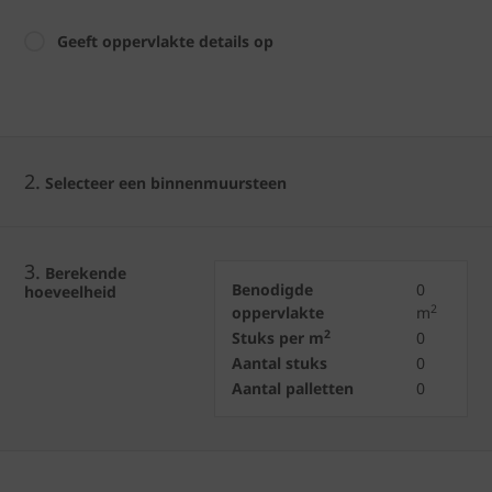
Geeft oppervlakte details op
2.
Selecteer een binnenmuursteen
3.
Berekende
Benodigde
0
hoeveelheid
2
oppervlakte
m
2
Stuks per m
0
Aantal stuks
0
Aantal palletten
0