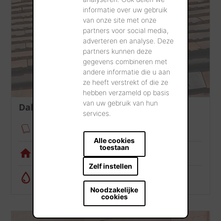
informatie over uw gebruik
van onze site met onze
partners voor social media,
adverteren en analyse. Deze
partners kunnen deze
gegevens combineren met
andere informatie die u aan
ze heeft verstrekt of die ze
hebben verzameld op basis
van uw gebruik van hun
Dak
services.
Verankeringsmodule
Alle cookies
toestaan
Visualisatietool
Zelf instellen
Regenwatercalculator
Noodzakelijke
cookies