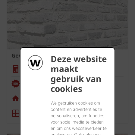
Gevel
Deze website
maakt
Hoeveelheidscalculator
gebruik van
Renoviewer
cookies
Visualisatietool
We gebruiken cookies om
content en advertenties te
BIM-tool
personaliseren, om functies
voor social media te bieden
en om ons websiteverkeer te
analyseren. Ook delen we