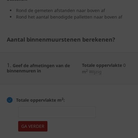
Rond de gemeten afstanden naar boven af
Rond het aantal benodigde palletten naar boven af
Aantal binnenmuurstenen berekenen?
1.
Totale oppervlakte
0
Geef de afmetingen van de
binnenmuren in
2
m
Wijzig
2
Totale oppervlakte m
:
GA VERDER