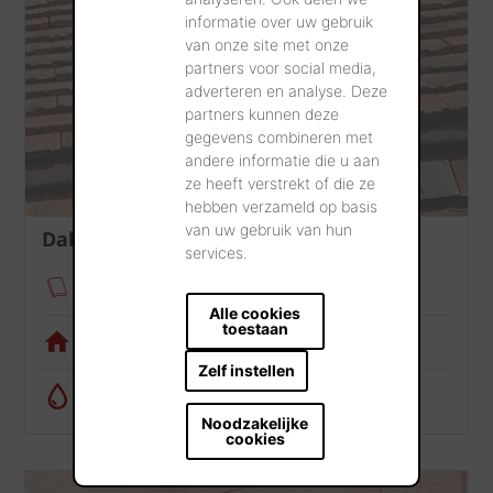
informatie over uw gebruik
van onze site met onze
partners voor social media,
adverteren en analyse. Deze
partners kunnen deze
gegevens combineren met
andere informatie die u aan
ze heeft verstrekt of die ze
hebben verzameld op basis
van uw gebruik van hun
Dak
services.
Verankeringsmodule
Alle cookies
toestaan
Visualisatietool
Zelf instellen
Regenwatercalculator
Noodzakelijke
cookies