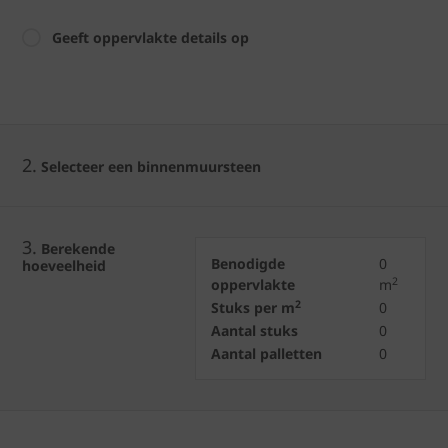
Geeft oppervlakte details op
2.
Selecteer een binnenmuursteen
3.
Berekende
Benodigde
0
hoeveelheid
2
oppervlakte
m
2
Stuks per m
0
Aantal stuks
0
Aantal palletten
0