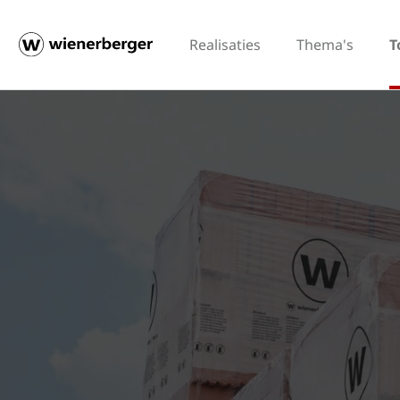
Realisaties
Thema's
T