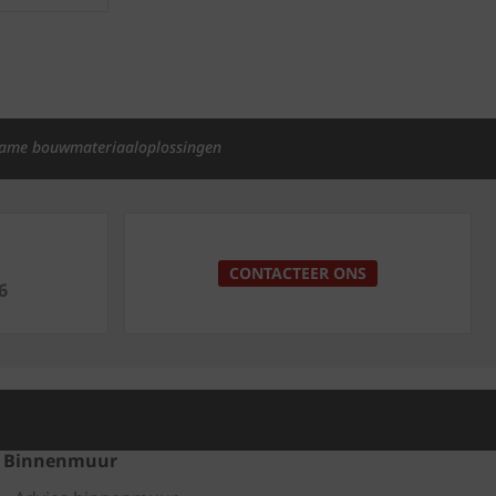
ame bouwmateriaaloplossingen
p
CONTACTEER ONS
6
Binnenmuur