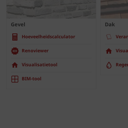
Gevel
Dak
Hoeveelheidscalculator
Vera
Renoviewer
Visua
Visualisatietool
Rege
BIM-tool