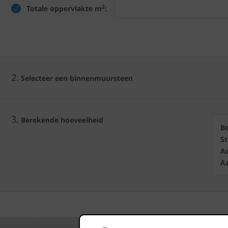
2
Totale oppervlakte m
:
2.
Selecteer een binnenmuursteen
3.
Berekende hoeveelheid
B
S
Aa
Aa