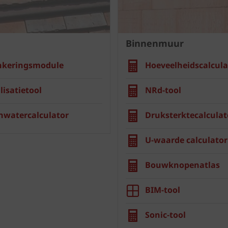
Binnenmuur
nkeringsmodule
Hoeveelheidscalcula
lisatietool
NRd-tool
nwatercalculator
Druksterktecalculat
U-waarde calculator
Bouwknopenatlas
BIM-tool
Sonic-tool