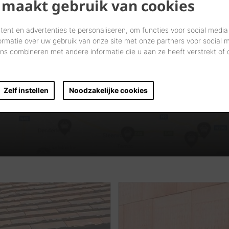
 maakt gebruik van cookies
ent en advertenties te personaliseren, om functies voor social media
ormatie over uw gebruik van onze site met onze partners voor social 
s combineren met andere informatie die u aan ze heeft verstrekt of
Vind verdelers in uw buurt
START UW ZOEKTOCHT
Zelf instellen
Noodzakelijke cookies