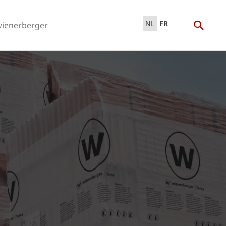
NL
FR
wienerberger