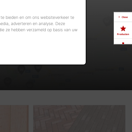
 te bieden en om ons websiteverkeer te
Close
media, adverteren en analyse. Deze
 die ze hebben verzameld op basis van uw
Producten
Downloads
Showrooms
Jobs