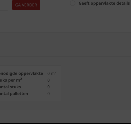
Geeft oppervlakte details
GA VERDER
2
enodigde oppervlakte
0
m
2
tuks per m
0
ntal stuks
0
ntal palletten
0