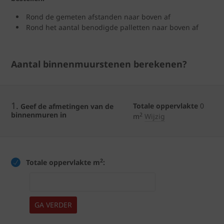
Rond de gemeten afstanden naar boven af
Rond het aantal benodigde palletten naar boven af
Aantal binnenmuurstenen berekenen?
1.
Totale oppervlakte
0
Geef de afmetingen van de
binnenmuren in
2
m
Wijzig
2
Totale oppervlakte m
:
GA VERDER