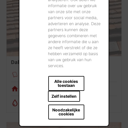
informatie over uw gebruik
van onze site met onze
partners voor social media,
adverteren en analyse. Deze
partners kunnen deze
gegevens combineren met
andere informatie die u aan
ze heeft verstrekt of die ze
hebben verzameld op basis
van uw gebruik van hun
Dak
services.
Verankeringsmodule
Alle cookies
toestaan
Visualisatietool
Zelf instellen
Regenwatercalculator
Noodzakelijke
cookies