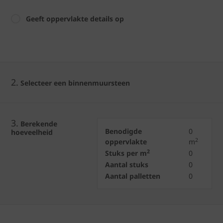
Geeft oppervlakte details op
2.
Selecteer een binnenmuursteen
3.
Berekende
Benodigde
0
hoeveelheid
2
oppervlakte
m
2
Stuks per m
0
Aantal stuks
0
Aantal palletten
0