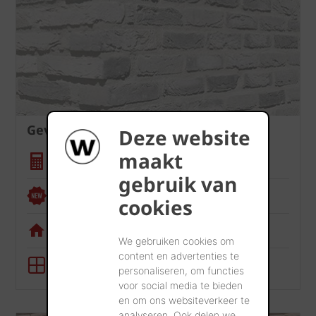
Gevel
Deze website
maakt
Hoeveelheidscalculator
gebruik van
Renoviewer
cookies
Visualisatietool
We gebruiken cookies om
content en advertenties te
BIM-tool
personaliseren, om functies
voor social media te bieden
en om ons websiteverkeer te
analyseren. Ook delen we