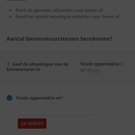
Rond de gemeten afstanden naar boven af
Rond het aantal benodigde palletten naar boven af
Aantal binnenmuurstenen berekenen?
1.
Totale oppervlakte
0
Geef de afmetingen van de
binnenmuren in
2
m
Wijzig
2
Totale oppervlakte m
:
GA VERDER