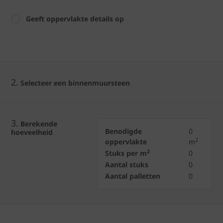
Geeft oppervlakte details op
2.
Selecteer een binnenmuursteen
3.
Berekende
Benodigde
0
hoeveelheid
2
oppervlakte
m
2
Stuks per m
0
Aantal stuks
0
Aantal palletten
0