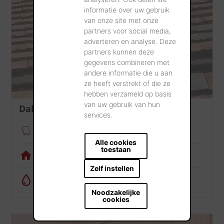
informatie over uw gebruik
van onze site met onze
partners voor social media,
adverteren en analyse. Deze
partners kunnen deze
gegevens combineren met
andere informatie die u aan
ze heeft verstrekt of die ze
hebben verzameld op basis
van uw gebruik van hun
Dak
services.
Verankeringsmodule
Alle cookies
toestaan
Visualisatietool
Zelf instellen
Regenwatercalculator
Noodzakelijke
cookies