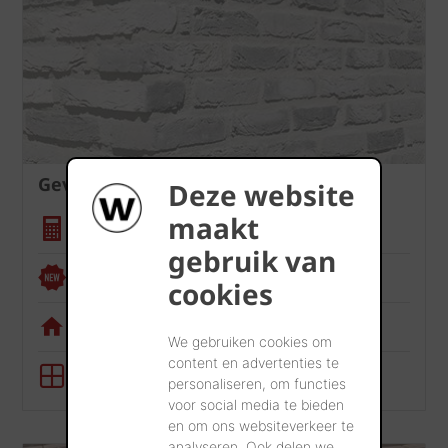
Gevel
Deze website
maakt
Hoeveelheidscalculator
gebruik van
Renoviewer
cookies
Visualisatietool
We gebruiken cookies om
content en advertenties te
BIM-tool
personaliseren, om functies
voor social media te bieden
en om ons websiteverkeer te
analyseren. Ook delen we