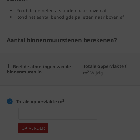
Rond de gemeten afstanden naar boven af
Rond het aantal benodigde palletten naar boven af
Aantal binnenmuurstenen berekenen?
1.
Totale oppervlakte
0
Geef de afmetingen van de
binnenmuren in
2
m
Wijzig
2
Totale oppervlakte m
:
GA VERDER