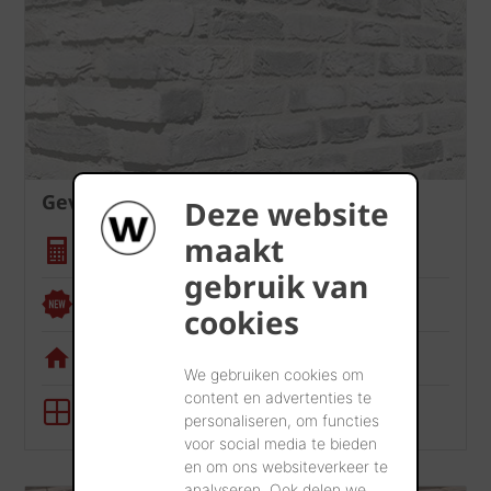
Gevel
Deze website
maakt
Hoeveelheidscalculator
gebruik van
Renoviewer
cookies
Visualisatietool
We gebruiken cookies om
content en advertenties te
BIM-tool
personaliseren, om functies
voor social media te bieden
en om ons websiteverkeer te
analyseren. Ook delen we