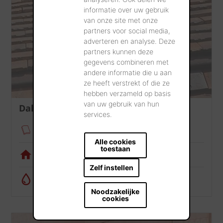
informatie over uw gebruik
van onze site met onze
partners voor social media,
adverteren en analyse. Deze
partners kunnen deze
gegevens combineren met
andere informatie die u aan
ze heeft verstrekt of die ze
hebben verzameld op basis
van uw gebruik van hun
Dak
services.
Verankeringsmodule
Alle cookies
toestaan
Visualisatietool
Zelf instellen
Regenwatercalculator
Noodzakelijke
cookies