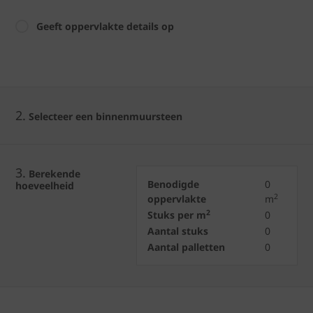
Geeft oppervlakte details op
2.
Selecteer een binnenmuursteen
3.
Berekende
Benodigde
0
hoeveelheid
2
oppervlakte
m
2
Stuks per m
0
Aantal stuks
0
Aantal palletten
0