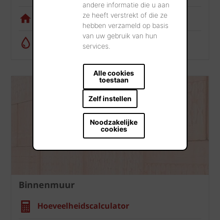
andere informatie die u aan
ze heeft verstrekt of die ze
Visualisatietool
hebben verzameld op basis
van uw gebruik van hun
Regenwatercalculator
services.
Alle cookies
toestaan
Zelf instellen
Noodzakelijke
cookies
Binnenmuur
Hoeveelheidscalculator