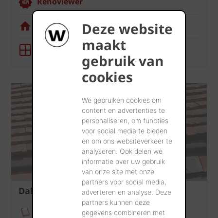
Renoviewer
Deze website
Visualisatietool
maakt
BIM-tool
gebruik van
cookies
We gebruiken cookies om
content en advertenties te
personaliseren, om functies
voor social media te bieden
en om ons websiteverkeer te
analyseren. Ook delen we
informatie over uw gebruik
van onze site met onze
partners voor social media,
Dak
adverteren en analyse. Deze
partners kunnen deze
Verankeringsmodule
gegevens combineren met