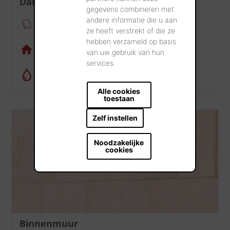
Dak
gegevens combineren met
andere informatie die u aan
Verankeringsmodule
ze heeft verstrekt of die ze
hebben verzameld op basis
Visualisatietool
van uw gebruik van hun
services.
Regenwatercalculator
Alle cookies
toestaan
Zelf instellen
Noodzakelijke
cookies
Binnenmuur