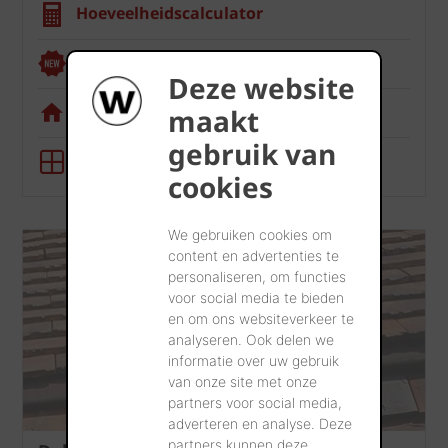
Hoeveelheidscalculator
Renoviewer
Deze website
Visualisatietool
maakt
gebruik van
BIM-tool
cookies
We gebruiken cookies om
content en advertenties te
personaliseren, om functies
voor social media te bieden
en om ons websiteverkeer te
analyseren. Ook delen we
informatie over uw gebruik
van onze site met onze
partners voor social media,
adverteren en analyse. Deze
partners kunnen deze