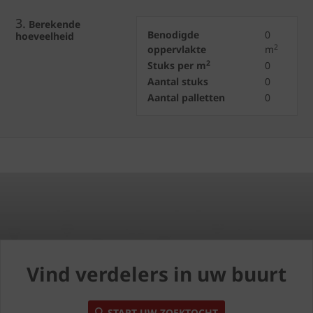
3.
Berekende
Benodigde
0
hoeveelheid
2
oppervlakte
m
2
Stuks per m
0
Aantal stuks
0
Aantal palletten
0
Vind verdelers in uw buurt
START UW ZOEKTOCHT