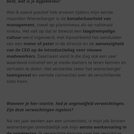
bent, wat is je bijgebleven?
Wat ik vooral positief heb ervaren tijdens mijn eerste
maanden Wienerberger is de
benaderbaarheid van
management
, zowel op plantniveau als op nationaal
niveau. Het valt op dat er bewust een
laagdrempelige
cultuur
werd ingevoerd, met bijvoorbeeld het aanduiden
van een
meter of peter
in de directie en de
aanwezigheid
van de CEO op de introductiedag voor nieuwe
medewerkers
. Daarnaast vond ik die dag ook een zeer
waardevol initiatief om je mede-starters te leren kennen en
verhalen te delen. Het versterkte zeker het wienerberger
teamgevoel
en vormde connecties over de verschillende
sites heen.
Wanneer je hier startte, had je ongetwijfeld verwachtingen.
Zijn deze verwachtingen ingelost?
Na zes jaar werken aan een universiteit, is mijn job binnen
wienerberger onmiddellijk ook mijn
eerste werkervaring in
de privésector
. Ik verwachtte daarom snel het verschil te