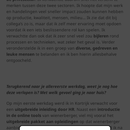
merken tussen deze twee sectoren. Ik hoopte dat mijn werk
en handelingen veel sneller impact zouden kunnen hebben
op productie, kwaliteit, mensen, milieu… Ik zie dat dit bij
collega’s zo is, maar dat ik zelf meer ervaring moet opdoen
voordat ik een iets beslissendere rol kan spelen. Ik
verwachtte dan ook dat ik zeer snel veel zou
bijleren
rond
processen en technieken, wat zeker het geval is. Verder
veronderstelde ik in een groep van
diverse, gedreven en
leuke mensen
te belanden en ik ben hierin allesbehalve
ontgoocheld.
Terugkerend naar je allereerste werkdag, weet je nog hoe
deze verlopen is? Met welk gevoel ging je naar huis?
Op mijn eerste werkdag werd ik in Kortrijk verwacht voor
een
uitgebreide inleiding door HR
. Naast een
introductie
in de online tools
van wienerberger, viel mij vooral het
uitgebreide pakket aan opleidingen
op dat wienerberger
aanbiedt. Na het ophalen van de laptop en gsm, werd ik na