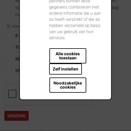
verwerken en verwijderen alsook het inkijken
partners kunnen deze
van uw persoonlijke data verwijzen wij u graag
gegevens combineren met
andere informatie die u aan
naar onze
Privacy Policy
.
ze heeft verstrekt of die ze
Ik wens op de hoogte gehouden te worden via:
hebben verzameld op basis
van uw gebruik van hun
E-mail
services.
Telefoon
Alle cookies
toestaan
Mobiel nummer
Zelf instellen
SMS-berichten
Noodzakelijke
cookies