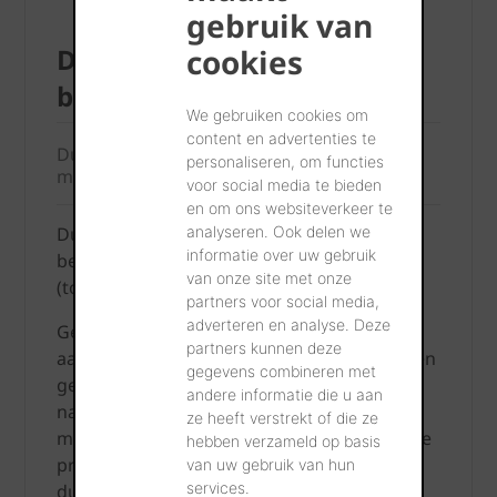
gebruik van
cookies
Duurzaam en circulair
bouwen
We gebruiken cookies om
content en advertenties te
Duurzame constructies en hergebruik van
personaliseren, om functies
materialen
voor social media te bieden
en om ons websiteverkeer te
analyseren. Ook delen we
Duurzaam, circulair ontwerpen en bouwen
informatie over uw gebruik
betekent vooraf goed nadenken over het
van onze site met onze
(toekomstig) gebruik.
partners voor social media,
adverteren en analyse. Deze
Gedurende de gebruiksfase moeten
partners kunnen deze
aanpassingen eenvoudig te realiseren zijn en
gegevens combineren met
gebruikte producten of materialen moeten
andere informatie die u aan
na de exploitatiefase zo hoogwaardig
ze heeft verstrekt of die ze
mogelijk opnieuw inzetbaar zijn. Keramische
hebben verzameld op basis
producten zijn de beste materialen om
van uw gebruik van hun
services.
duurzame woningen te bouwen die