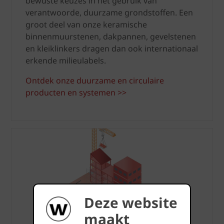
bewuste keuzes in het gebruik van
verantwoorde, duurzame grondstoffen. Een
groot deel van onze keramische
binnenmuurstenen, dakpannen, gevelstenen
en kleiklinkers dragen dan ook internationaal
erkende milieulabels.
Ontdek onze duurzame en circulaire
producten en systemen >>
Deze website
maakt