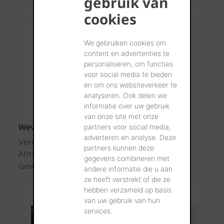
gebruik van
cookies
We gebruiken cookies om
content en advertenties te
personaliseren, om functies
voor social media te bieden
en om ons websiteverkeer te
analyseren. Ook delen we
informatie over uw gebruik
van onze site met onze
Wevolt X-Tile XT028H-085BK-E
partners voor social media,
adverteren en analyse. Deze
Vermogen: 171 - 180 Wp/m²
partners kunnen deze
Afmeting: 1308 x 430 mm
gegevens combineren met
Gewicht: 25 kg/m²
andere informatie die u aan
ze heeft verstrekt of die ze
hebben verzameld op basis
van uw gebruik van hun
services.