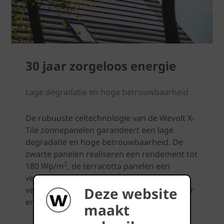
30 jaar zorgeloos energie
Lage degradatie en hoge betrouwbaarheid
De robuuste celtechnologie van de Wevolt X-
Tile zonnepanelen garandeert een lage
degradatie en hoge betrouwbaarheid. De
zwarte panelen realiseren een rendement tot
2
180 Wp/m
, de terracotta panelen een
2
vermogen tot 130 Wp/m
. De
Deze website
vermogensgarantie bedraagt 90% na 20 jaar
en 85% na 30 jaar.
maakt