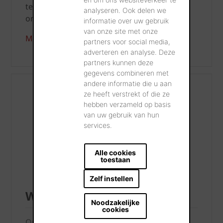
temperatuurbestendig en moeilijk
analyseren. Ook delen we
ontvlambaar.
informatie over uw gebruik
van onze site met onze
Meer info
partners voor social media,
adverteren en analyse. Deze
partners kunnen deze
gegevens combineren met
andere informatie die u aan
ze heeft verstrekt of die ze
hebben verzameld op basis
van uw gebruik van hun
services.
Alle cookies
toestaan
Zelf instellen
Wevolt Energy Roof
Noodzakelijke
cookies
Onderdakfolie voor Wevolt zonnepanelen