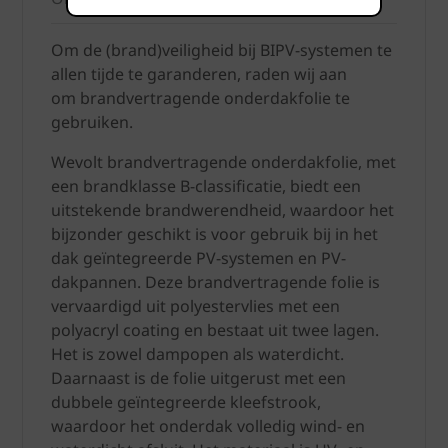
Om de (brand)veiligheid bij BIPV-systemen te
allen tijde te garanderen, raden wij aan
om brandvertragende onderdakfolie te
gebruiken.
Wevolt brandvertragende onderdakfolie, met
een brandklasse B-classificatie, biedt een
uitstekende brandwerendheid, waardoor het
bijzonder geschikt is voor gebruik bij in het
dak geïntegreerde PV-systemen en PV-
dakpannen. Deze brandvertragende folie is
vervaardigd uit polyestervlies met een
polyacryl coating en bestaat uit twee lagen.
Het is zowel dampopen als waterdicht.
Daarnaast is de folie uitgerust met een
dubbele geïntegreerde kleefstrook,
waardoor het onderdak volledig wind- en