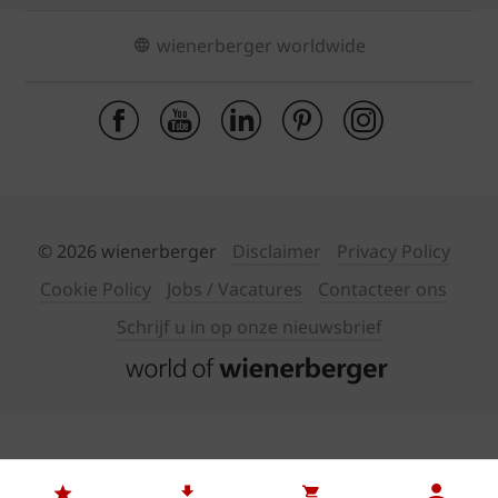
wienerberger worldwide
© 2026 wienerberger
Disclaimer
Privacy Policy
Cookie Policy
Jobs / Vacatures
Contacteer ons
Schrijf u in op onze nieuwsbrief