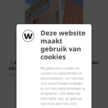
Deze website
maakt
gebruik van
cookies
Algemene plaatsingsvoorschriften voor
kleidakpannen
We gebruiken cookies om
content en advertenties te
pdf, 8 MB
personaliseren, om functies
voor social media te bieden
en om ons websiteverkeer te
analyseren. Ook delen we
informatie over uw gebruik
van onze site met onze