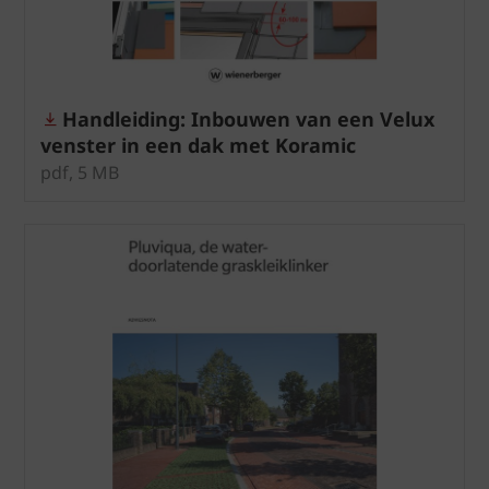
Handleiding: Inbouwen van een Velux
venster in een dak met Koramic
tegelpannen Plato, Elfino en Elfino
pdf, 5 MB
Grande