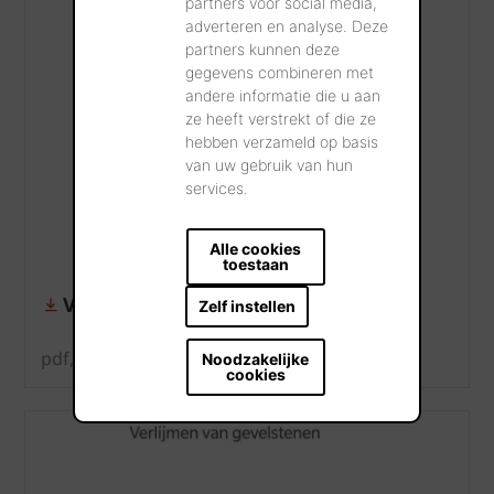
partners voor social media,
adverteren en analyse. Deze
partners kunnen deze
gegevens combineren met
andere informatie die u aan
ze heeft verstrekt of die ze
hebben verzameld op basis
van uw gebruik van hun
services.
Alle cookies
toestaan
Verwerkingsadvies dunbedmortel
Zelf instellen
pdf, 1 MB
Noodzakelijke
cookies