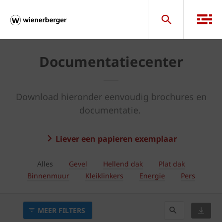
Documentatiecenter
Download hieronder eenvoudig brochures en
documentatie.
Liever een papieren exemplaar
Alles
Gevel
Hellend dak
Plat dak
Binnenmuur
Kleiklinkers
Energie
Pers
MEER FILTERS