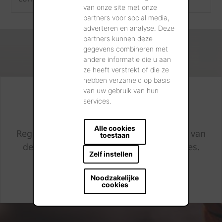
van onze site met onze
partners voor social media,
adverteren en analyse. Deze
partners kunnen deze
gegevens combineren met
andere informatie die u aan
ze heeft verstrekt of die ze
hebben verzameld op basis
van uw gebruik van hun
Altijd op de hoogte
services.
Alle cookies
Registreer en we houden u op de hoogte van
toestaan
de laatste nieuwtjes en bijkomend advies.
Zelf instellen
Noodzakelijke
IK SCHRIJF MIJ IN
cookies