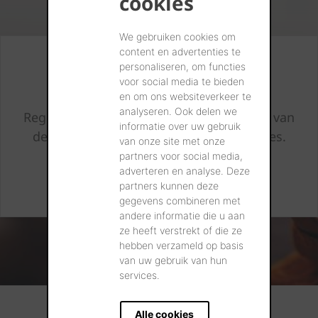
cookies
We gebruiken cookies om
content en advertenties te
Altijd op de hoogte
personaliseren, om functies
voor social media te bieden
en om ons websiteverkeer te
analyseren. Ook delen we
Registreer en we houden u op de hoogte van
informatie over uw gebruik
de laatste nieuwtjes en bijkomend advies.
van onze site met onze
partners voor social media,
adverteren en analyse. Deze
IK SCHRIJF MIJ IN
partners kunnen deze
gegevens combineren met
andere informatie die u aan
ze heeft verstrekt of die ze
hebben verzameld op basis
van uw gebruik van hun
services.
Alle cookies