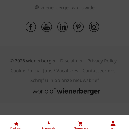
wienerberger worldwide
© 2026 wienerberger
Disclaimer
Privacy Policy
Cookie Policy
Jobs / Vacatures
Contacteer ons
Schrijf u in op onze nieuwsbrief
Producten
Downloads
Showrooms
Jobs