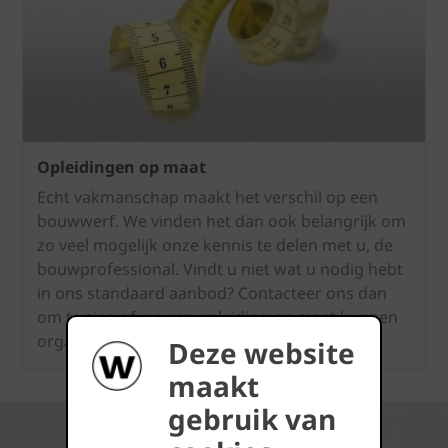
Opleidingen op maat
Echt vakmanschap maakt het verschil op een
bouwwerf. We vinden het dan ook belangrijk om
zo veel mogelijk onze kennis te delen met u, de
bouwprofessional. Vindt u niet wat u nodig hebt
in ons standaard aanbod? Contacteer ons dan
om te zien of we een opleiding op maat kunnen
organiseren.
Deze website
maakt
gebruik van