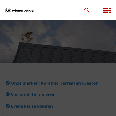
Onze merken: Koramic, Terreal en Creaton
Van strak tot golvend
Brede keuze kleuren