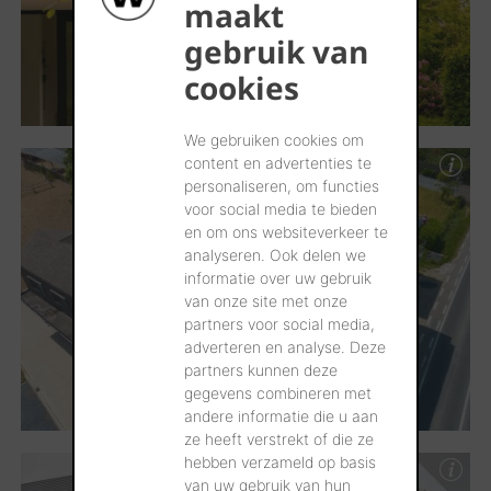
maakt
gebruik van
cookies
We gebruiken cookies om
content en advertenties te
personaliseren, om functies
voor social media te bieden
en om ons websiteverkeer te
analyseren. Ook delen we
informatie over uw gebruik
van onze site met onze
partners voor social media,
adverteren en analyse. Deze
partners kunnen deze
gegevens combineren met
andere informatie die u aan
ze heeft verstrekt of die ze
hebben verzameld op basis
van uw gebruik van hun