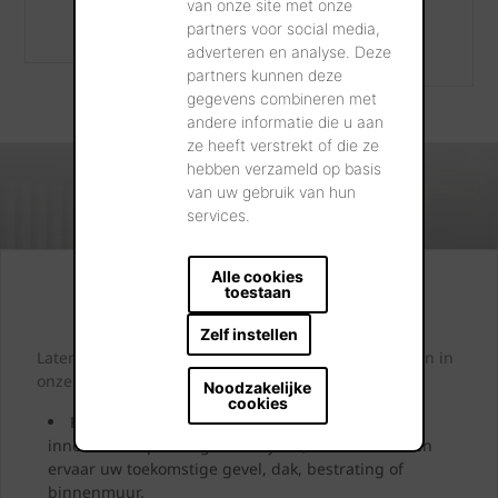
van onze site met onze
(ver)bouwers.
partners voor social media,
adverteren en analyse. Deze
partners kunnen deze
gegevens combineren met
andere informatie die u aan
ze heeft verstrekt of die ze
hebben verzameld op basis
van uw gebruik van hun
services.
Alle cookies
Kijk. Droom. Kies.
toestaan
Zelf instellen
Laten we samen letterlijk uw dromen tastbaar maken in
onze showrooms.
Noodzakelijke
cookies
Kom langs en laat u inspireren door onze
innovatieve oplossingen. Bekijk ze, neem ze vast en
ervaar uw toekomstige gevel, dak, bestrating of
binnenmuur.