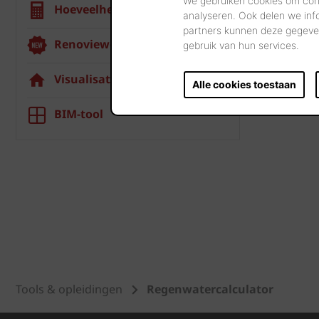
We gebruiken cookies om cont
Hoeveelheidscalculator
Vera
analyseren. Ook delen we inf
partners kunnen deze gegeven
Renoviewer
Visua
gebruik van hun services.
Visualisatietool
Rege
Alle cookies toestaan
BIM-tool
Tools & opleidingen
Regenwatercalculator