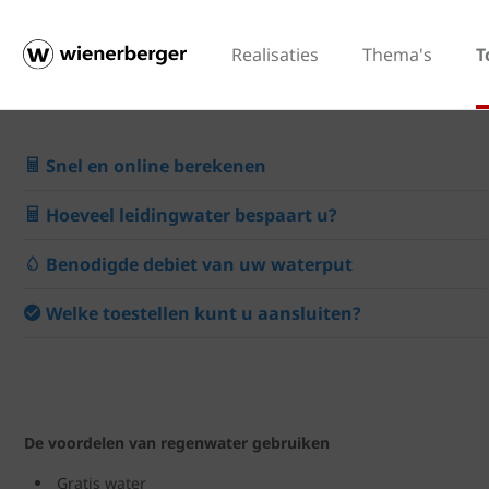
Realisaties
Thema's
T
Snel en online berekenen
Hoeveel leidingwater bespaart u?
Benodigde debiet van uw waterput
Welke toestellen kunt u aansluiten?
De voordelen van regenwater gebruiken
Gratis water