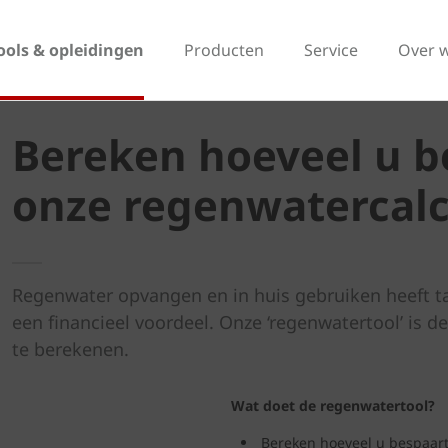
ools & opleidingen
Producten
Service
Over 
Bereken hoeveel u b
onze regenwatercalc
Regenwater opvangen en in huis gebruiken heeft tal
een financieel voordeel. Onze ‘regenwatertool’ is 
te berekenen.
Wat doet de regenwatertool?
Bereken hoeveel u bespaart