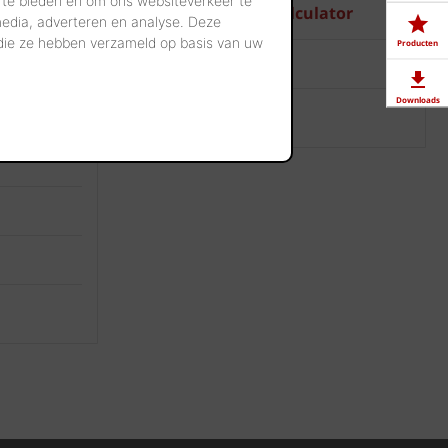
 te bieden en om ons websiteverkeer te
tor
Hoeveelheidscalculator
media, adverteren en analyse. Deze
 die ze hebben verzameld op basis van uw
Producten
Renoviewer
Downloads
or
Visualisatietool
Showrooms
Jobs