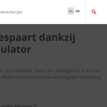
NL
FR
wienerberger
espaart dankzij
ulator
 van voordelen. Naast het ecologische, is er ook
de ideale manier om online uw mogelijke besparing
 dankzij regenwater in: