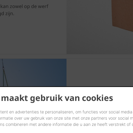
kan zowel op de werf
d zijn.
Keramische p
 maakt gebruik van cookies
ent en advertenties te personaliseren, om functies voor social media
Struxura
ormatie over uw gebruik van onze site met onze partners voor social 
s combineren met andere informatie die u aan ze heeft verstrekt of
Met keramische prefab bi