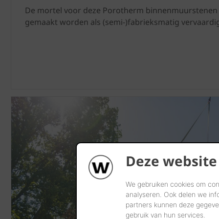
De mortel voor deze Porotherm binnenmuurstenen 
gemaakt worden als (semi-)fabrieksmatig vervaardig
Deze website
We gebruiken cookies om cont
analyseren. Ook delen we inf
partners kunnen deze gegeven
gebruik van hun services.