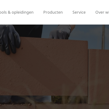
ools & opleidingen
Producten
Service
Over w