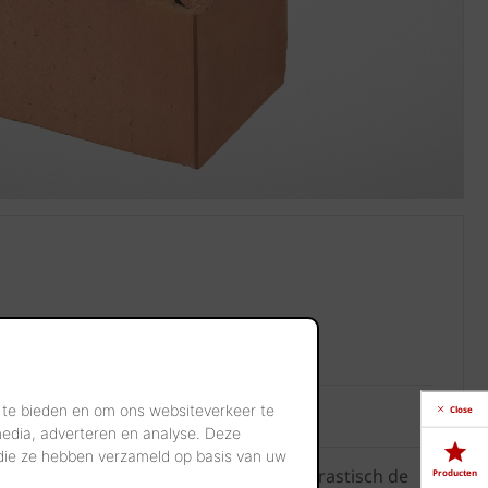
refab binnenmuren
 te bieden en om ons websiteverkeer te
Close
media, adverteren en analyse. Deze
 die ze hebben verzameld op basis van uw
nnenmuren van Struxura verhoogt u drastisch de
Producten