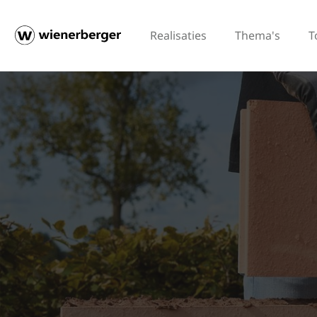
Realisaties
Thema's
T