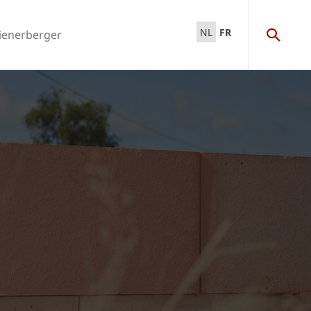
NL
FR
ienerberger