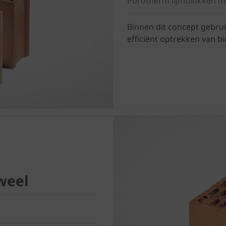
Porotherm lijmblokken m
Binnen dit concept gebruik
efficiënt optrekken van 
weel