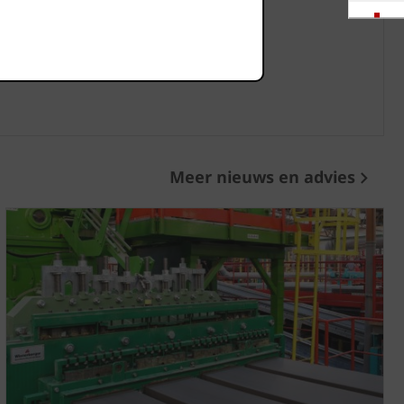
wconstructies.
Downloads
Showrooms
Jobs
Meer nieuws en advies