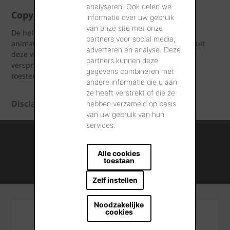
analyseren. Ook delen we
Copyright
informatie over uw gebruik
van onze site met onze
De hele inhoud van de website (zowel foto's, teksten,
partners voor social media,
animatie etc...) is auteursrechtelijk beschermd. Niets uit
adverteren en analyse. Deze
deze website mag worden gekopieerd, gewijzigd of
partners kunnen deze
verspreid zonder de voorafgaande schriftelijke
gegevens combineren met
toestemming van wienerberger.
andere informatie die u aan
ze heeft verstrekt of die ze
Disclaimer
hebben verzameld op basis
van uw gebruik van hun
services.
Internationale kennis en ervaring
Professionele naverkoopservice
Alle cookies
toestaan
Duurzame bouwmateriaaloplossingen
Zelf instellen
Noodzakelijke
cookies
Algemeen contact