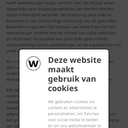
heeft wienerberger enige controle over de inhoud ervan.
Hyperlinks naar dergelijke websites van derden worden
louter informatief verstrekt. De beslissing deze sites te
bezoeken is een zelfstandige beslissing van de gebruiker.
Bovendien impliceert het bestaan van deze links niet dat
wienerberger instemt met de inhoud van zulke websites,
en impliceert de opname van deze links geen enkele
samenwerking tussen wienerberger en de exploitanten van
zulke gelinkte websites.
Deze website
Als u niet tevreden bent met het geheel of een deel van
maakt
deze website, of als u het niet eens bent met de
onderhavige gebruiksvoorwaarden, bestaat uw enige
gebruik van
verhaalsrecht erin deze website niet meer te gebruiken.
cookies
Alle geschillen met betrekking tot deze website zullen
onderworpen zijn aan de Belgische wetgeving. De
rechtbanken van Kortrijk hebben de exclusieve
We gebruiken cookies om
bevoegdheid om in deze geschillen op te treden. Het
content en advertenties te
gebruik van de website is niet toegelaten in landen waar
personaliseren, om functies
het geheel van de hier vermelde bepalingen, met inbegrip
voor social media te bieden
van deze paragraaf, niet van toepassing is.
en om ons websiteverkeer te