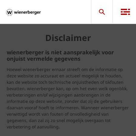
Disclaimer
wienerberger is niet aansprakelijk voor
onjuist vermelde gegevens
Hoewel wienerberger ernaar streeft om de informatie op
deze website zo accuraat en actueel mogelijk te houden,
kan de website toch technische onjuistheden of tikfouten
bevatten. wienerberger kan, op om het even welk ogenblik,
verbeteringen en/of wijzigingen aanbrengen in de
informatie op deze website, zonder dat zij de gebruikers
daarvan vooraf hoeft te informeren. Wanneer wienerberger
verwittigd wordt van fouten of onvolledigheid van
gegevens, dan zal zij zo snel mogelijk overgaan tot
verbetering of aanvulling.