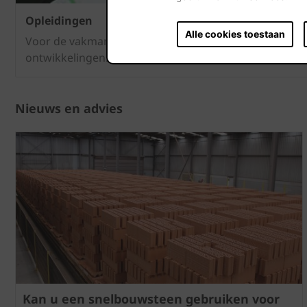
Opleidingen
Alle cookies toestaan
Voor de vakman en -vrouw: leer de meest recente tec
ontwikkelingen.
Nieuws en advies
Kan u een snelbouwsteen gebruiken voor