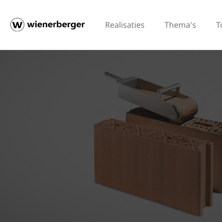
Realisaties
Thema's
T