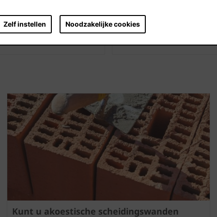
Nog meer info?
Zelf instellen
Noodzakelijke cookies
hnieken en nieuwste
Extra documenten, folders 
downloaden en gratis late
Kunt u akoestische scheidingswanden