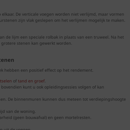
elkaar. De verticale voegen worden niet verlijmd, maar vormen
rstenen zijn vlak geslepen om het verlijmen mogelijk te maken.
n de lijm een speciale rolbak in plaats van een truweel. Na het
t grotere stenen kan gewerkt worden.
tenen
k hebben een positief effect op het rendement.
tselen
of
tand en groef
.
, bovendien kunt u ook opleidingsessies volgen of kan
enen. De binnenmuren kunnen dus meteen tot verdiepingshoogte
ijd van de woning.
aarheid (geen bouwafval) en geen mortelresten.
en uit de voegen.