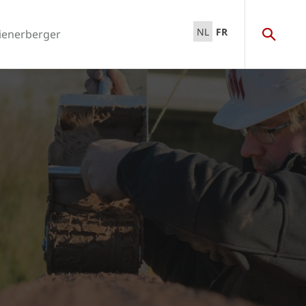
NL
FR
ienerberger