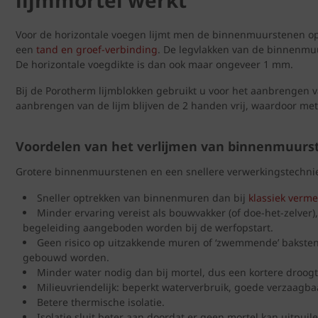
lijmmortel werkt
Voor de horizontale voegen lijmt men de binnenmuurstenen op 
een
tand en groef-verbinding
. De legvlakken van de binnenmuu
De horizontale voegdikte is dan ook maar ongeveer 1 mm.
Bij de Porotherm lijmblokken gebruikt u voor het aanbrengen va
aanbrengen van de lijm blijven de 2 handen vrij, waardoor me
Voordelen van het verlijmen van binnenmuurs
Grotere binnenmuurstenen en een snellere verwerkingstechnie
Sneller optrekken van binnenmuren dan bij
klassiek verme
Minder ervaring vereist als bouwvakker (of doe-het-zelver)
begeleiding aangeboden worden bij de werfopstart.
Geen risico op uitzakkende muren of ‘zwemmende’ bakst
gebouwd worden.
Minder water nodig dan bij mortel, dus een kortere droogt
Milieuvriendelijk: beperkt waterverbruik, goede verzaagb
Betere thermische isolatie.
Isolatie sluit beter aan doordat er geen mortel kan uitpuil