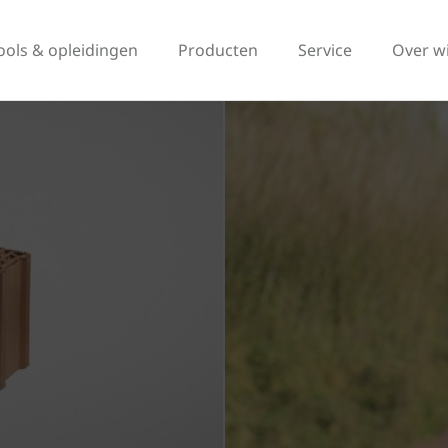
ools & opleidingen
Producten
Service
Over w