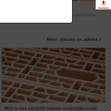
Downloads
en brochures kunt u als particulier of professional
n bezorgen per post.
Showrooms
Jobs
Meer nieuws en advies
Wat is het verschil tussen maattolerantie