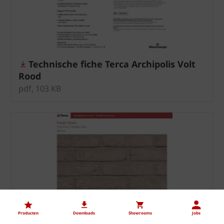
Technische fiche Terca Archipolis Volt
Rood
pdf, 103 KB
Producten
Downloads
Showrooms
Jobs