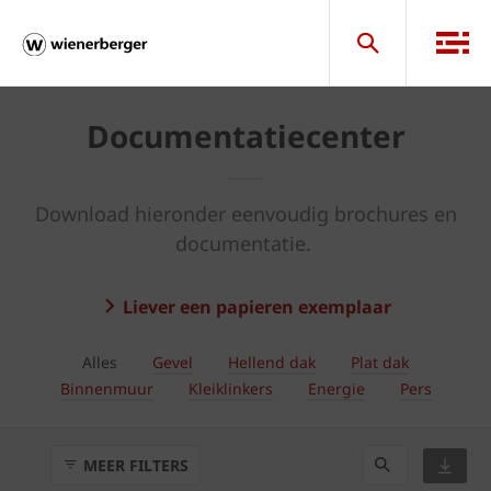
Documentatiecenter
Download hieronder eenvoudig brochures en
documentatie.
Liever een papieren exemplaar
Alles
Gevel
Hellend dak
Plat dak
Binnenmuur
Kleiklinkers
Energie
Pers
MEER FILTERS