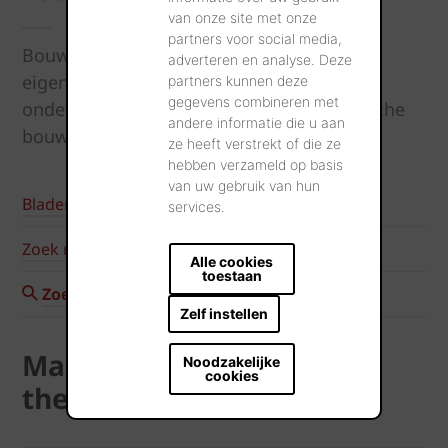
van onze site met onze
partners voor social media,
Bouw- of renovatieplannen? Elk heeft een
adverteren en analyse. Deze
eigen stijl en een eigen smaak. Laat u
partners kunnen deze
gegevens combineren met
onderdompelen in de wereld van keramische
andere informatie die u aan
bouwprojecten.
ze heeft verstrekt of die ze
hebben verzameld op basis
van uw gebruik van hun
Blader door onze projectcases
services.
Zoek referentieadressen
Alle cookies
toestaan
Zoek specifieke realisaties
Zelf instellen
Maak kennis met onze
Noodzakelijke
cookies
thema's