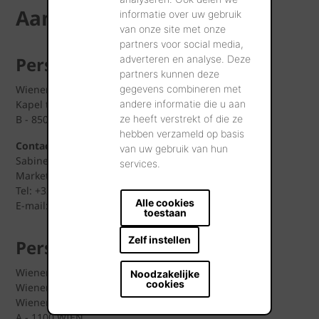
Aanspreekpartners
informatie over uw gebruik
van onze site met onze
partners voor social media,
Pers nationaal
adverteren en analyse. Deze
partners kunnen deze
Wienerberger NV
gegevens combineren met
Kapel ter Bede 121
andere informatie die u aan
B - 8500 KORTRIJK
ze heeft verstrekt of die ze
hebben verzameld op basis
Contactpersoon:
van uw gebruik van hun
Sabine Merlevede
services.
Marketing Communication Manager
Tel: +32 (0) 479 34 60 88
Alle cookies
E-mail: sabine.merlevede@wienerberger.com
toestaan
Zelf instellen
Pers internationaal
Wienerberger AG
Noodzakelijke
cookies
Wienerberger City
Wienerbergerstrasse 11
A - 1100 WIEN