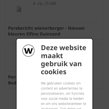
zip, 25 MB
Persbericht wienerberger - Nieuwe
kleuren Elfino Duinzand
Deze website
zip, 23 MB
maakt
gebruik van
cookies
Persbericht wienerberger - Open
Bedrijvendag 2025
We gebruiken cookies om
content en advertenties te
personaliseren, om functies
...Meer laden
voor social media te bieden
en om ons websiteverkeer te
analyseren. Ook delen we