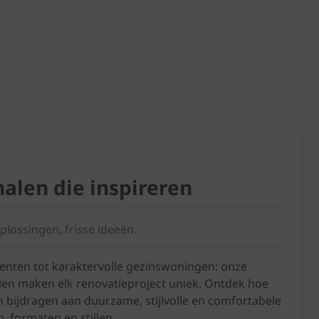
alen die inspireren
plossingen, frisse ideeën.
nten tot karaktervolle gezinswoningen: onze
en maken elk renovatieproject uniek. Ontdek hoe
 bijdragen aan duurzame, stijlvolle en comfortabele
n, formaten en stijlen.