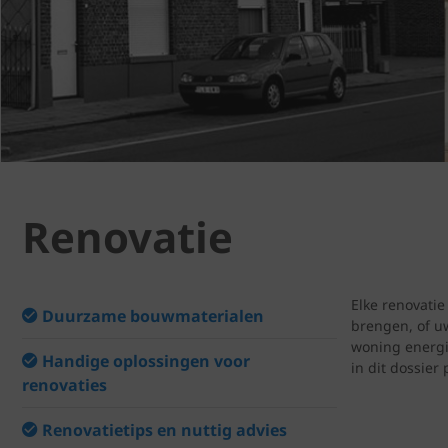
Renovatie
Elke renovatie
Duurzame bouwmaterialen
brengen, of uw
woning energi
Handige oplossingen voor
in dit dossier
renovaties
Renovatietips en nuttig advies