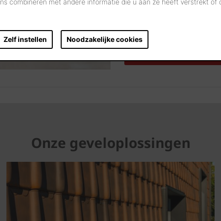
s combineren met andere informatie die u aan ze heeft verstrekt of
U visualiseert onze gevel
woning, door eenvoudig ee
Dan gebruikt u één van o
Zelf instellen
Noodzakelijke cookies
VISUALISEER UW PROJECT
Onze geveloplossingen