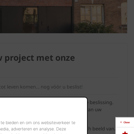
w project met onze
tot leven komen... nog vóór u beslist!
 (renovatie)project is geen eenvoudige beslissing.
rialen bepalen jarenlang het uitzicht van uw
 te bieden en om ons websiteverkeer te
Close
 daar vooraf een duidelijk en realistisch beeld van.
media, adverteren en analyse. Deze