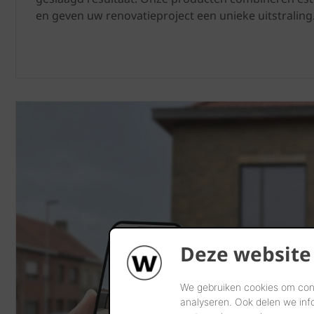
en geven uw renovatieproject een unieke uitstraling
Deze website
We gebruiken cookies om cont
analyseren. Ook delen we inf