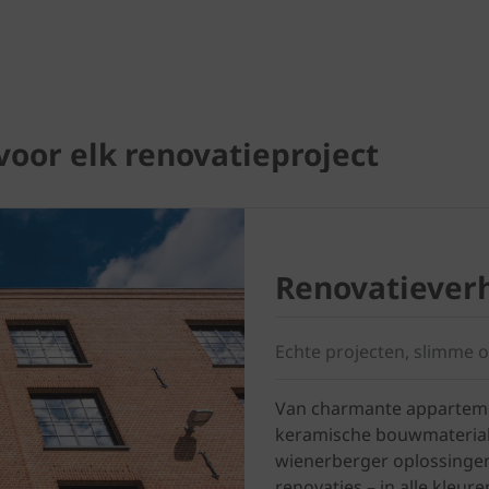
 voor elk renovatieproject
Renovatieverh
Echte projecten, slimme o
Van charmante apparteme
keramische bouwmaterial
wienerberger oplossingen
renovaties – in alle kleure