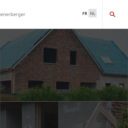
FR
NL
ienerberger