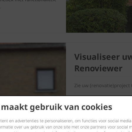
.
Visualiseer u
Renoviewer
Zie uw (renovatie)project 
Materialen kiezen voor uw
 maakt gebruik van cookies
Kleuren, formaten en mate
woning.
ent en advertenties te personaliseren, om functies voor social media
Met de Renoviewer krijgt u
ormatie over uw gebruik van onze site met onze partners voor social 