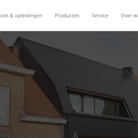
ools & opleidingen
Producten
Service
Over w