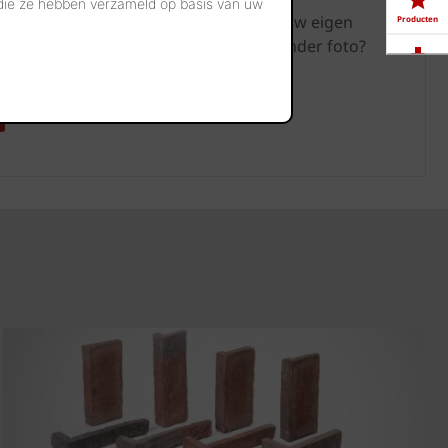
 die ze hebben verzameld op basis van uw
stenen en kleiklinkers rechtstreeks op uw eigen
Producten
n foto te uploaden. Liever starten zonder foto?
nze modelwoningen als basis.
Downloads
Showrooms
Jobs