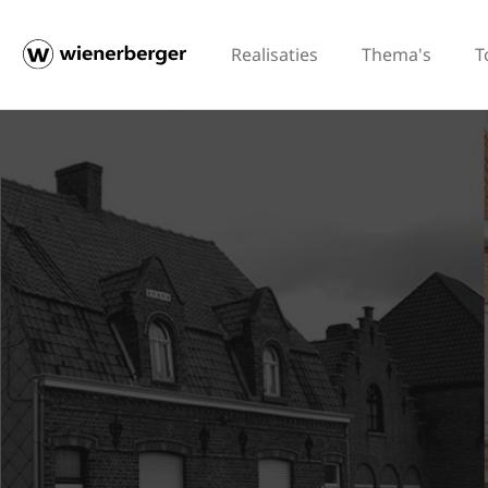
Realisaties
Thema's
T