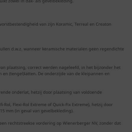
ikt zowel in dak- als gevelbekleding.
orstbestendigheid van zijn Koramic, Terreal en Creaton
rvullen d.w.z. wanneer keramische materialen geen regendichte
n plaatsing, correct werden nageleefd, in het bijzonder het
 en (tengel)latten. De onderzijde van de kleipannen en
rende onderlat, hetzij door plaatsing van voldoende
-Rol, Flexi-Rol Extreme of Quick-Fix Extreme), hetzij door
 15 mm (in geval van gevelbekleding).
 een rechtstreekse vordering op Wienerberger NV, zonder dat