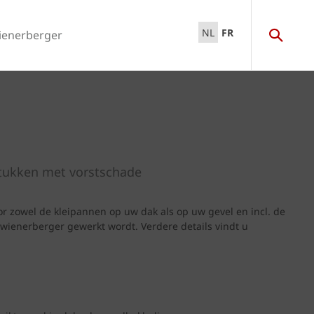
NL
FR
ienerberger
stukken met vorstschade
oor zowel de kleipannen op uw dak als op uw gevel en incl. de
 wienerberger gewerkt wordt. Verdere details vindt u