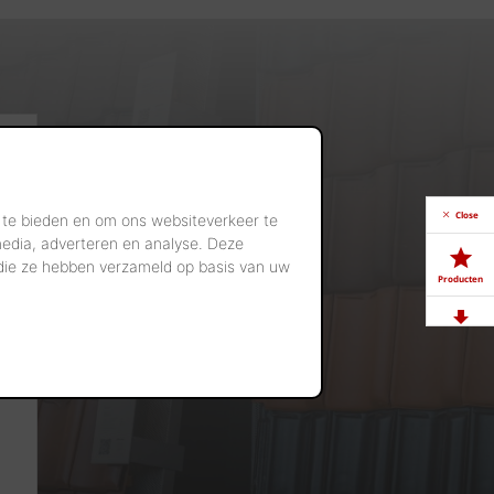
Close
 te bieden en om ons websiteverkeer te
media, adverteren en analyse. Deze
 die ze hebben verzameld op basis van uw
Producten
Downloads
Showrooms
Jobs