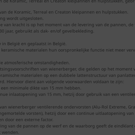
 de Koramic, Terreal en Creaton kleipannen en hulpstukken, gebru
van de Koramic, Terreal en Creaton kleipannen en hulpstukken.
ng wordt uitgesloten.
 van kracht is op het moment van de levering van de pannen, de v
 jaar, gebruikt als dak- en/of gevelbekleding.
in België en geplaatst in België.
e keramische materialen hun oorspronkelijke functie niet meer ve
ale atmosferische omstandigheden.
singsvoorschriften van wienerberger, die gelden op het moment va
eramische materialen op een dubbele lattenstructuur van panlatten
. Hiervoor dient aan volgende voorwaarden voldaan te zijn:
n een minimale dikte van 15 mm hebben.
tinue inlaatopening van 15 mm, hetzij door gebruik van een ventile
 van wienerberger ventilerende ondervorsten (Alu-Rol Extreme, Grafi
ingemortelde vorsten), hetzij door een continue uitlaatopening van
n door een externe factor.
ring van de pannen op de werf en de waarborg geeft de eindklant
t wenden.