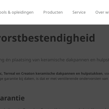
ools & opleidingen
Producten
Service
Over w
 vorstbestendigheid
ering én plaatsing van keramische dakpannen en hulp
mic, Terreal en Creaton keramische dakpannen en hulpstukken
, v
e garantie bij daken, is dat er met ventilerende ondervorsten van
arantie