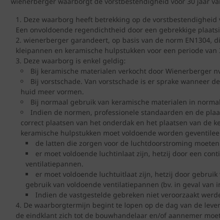
wienerberger waarborgt de vorstbestendigheid voor 30 jaar van
Deze waarborg heeft betrekking op de vorstbestendigheid 
Een onvoldoende regendichtheid door een gebrekkige plaatsi
wienerberger garandeert, op basis van de norm EN1304, die
kleipannen en keramische hulpstukken voor een periode van 30
Deze waarborg is enkel geldig:
Bij keramische materialen verkocht door Wienerberger nv 
Bij vorstschade. Van vorstschade is er sprake wanneer d
huid meer vormen.
Bij normaal gebruik van keramische materialen in norm
Indien de normen, professionele standaarden en de plaat
correct plaatsen van het onderdak en het plaatsen van de k
keramische hulpstukken moet voldoende worden geventileerd
de latten die zorgen voor de luchtdoorstroming moete
er moet voldoende luchtinlaat zijn, hetzij door een con
ventilatiepannen.
er moet voldoende luchtuitlaat zijn, hetzij door gebruik
gebruik van voldoende ventilatiepannen (bv. in geval van 
Indien de vastgestelde gebreken niet veroorzaakt werde
De waarborgtermijn begint te lopen op de dag van de leve
de eindklant zich tot de bouwhandelaar en/of aannemer moe