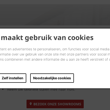
Kijk. Droom. Kies.
 maakt gebruik van cookies
Laten we samen letterlijk uw dromen tastbaar maken in onze
ent en advertenties te personaliseren, om functies voor social media
showrooms.
ormatie over uw gebruik van onze site met onze partners voor social 
s combineren met andere informatie die u aan ze heeft verstrekt of
Kom langs en laat u inspireren door onze innovatieve
oplossingen voor een stijlvolle dakdekking. Bekijk ze, neem ze
vast en ervaar uw toekomstige dak.
Zelf instellen
Noodzakelijke cookies
Onze showroomadviseurs geven u uitgebreid deskundig
advies.
Neem uw favoriete stalen mee naar huis.
BEZOEK ONZE SHOWROOMS