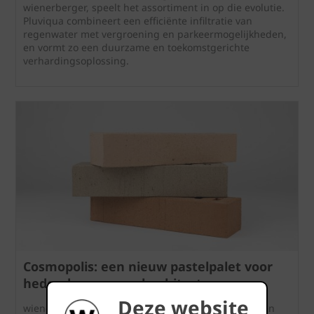
wienerberger, speelt het assortiment in op die evolutie.
Pluviqua combineert een efficiënte infiltratie van
regenwater met vergroening en parkeermogelijkheden,
en vormt zo een duurzame en toekomstgerichte
verhardingsoplossing.
Cosmopolis: een nieuw pastelpalet voor
hedendaagse gevelarchitectuur
Deze website
wienerberger introduceert met trots Cosmopolis, een