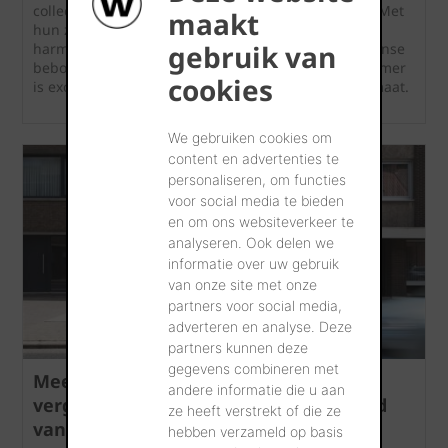
collectie gevelstenen in drie verfijnde pasteltinten. Met
maakt
hun zachte voorkomen, zorgen de pasteltinten voor
gebruik van
harmonie. Tegelijkertijd hebben ze de kracht om dense
bebouwing luchtig en frivool te maken. De nieuwkomer
cookies
is exclusief verkrijgbaar in het slanke Eco-brick formaat.
We gebruiken cookies om
content en advertenties te
personaliseren, om functies
voor social media te bieden
en om ons websiteverkeer te
analyseren. Ook delen we
informatie over uw gebruik
van onze site met onze
partners voor social media,
adverteren en analyse. Deze
partners kunnen deze
gegevens combineren met
Meer renovatiewerken zonder
andere informatie die u aan
vergunning: Vlaamse regels versoepeld
ze heeft verstrekt of die ze
vanaf 1 maart 2026
hebben verzameld op basis