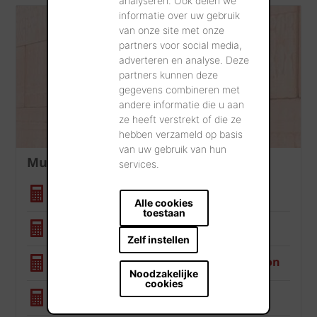
analyseren. Ook delen we
informatie over uw gebruik
van onze site met onze
partners voor social media,
adverteren en analyse. Deze
partners kunnen deze
gegevens combineren met
andere informatie die u aan
ze heeft verstrekt of die ze
hebben verzameld op basis
van uw gebruik van hun
Mur intérieur
services.
Calculatrice quantité
Alle cookies
toestaan
Calculatrice NRd
Zelf instellen
Calculatrice résistance à la compression
Noodzakelijke
cookies
Calculatrice valeur U