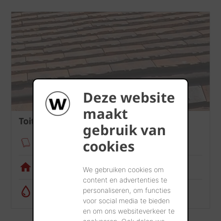
Deze website
maakt
Toiture
gebruik van
cookies
Fixation des tuiles
Appli de visualisation
We gebruiken cookies om
content en advertenties te
Calculatrice de récupération d’eau
personaliseren, om functies
voor social media te bieden
en om ons websiteverkeer te