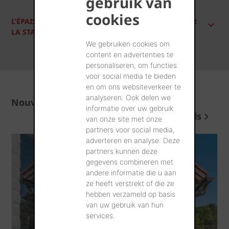
gebruik van
cookies
L’ÉPAISSEUR DE LA BRIQUE A-T-ELLE UN IMPACT SUR
LA STABILITÉ DU MUR ?
We gebruiken cookies om
content en advertenties te
personaliseren, om functies
voor social media te bieden
en om ons websiteverkeer te
analyseren. Ook delen we
Nouvelles et conseils
informatie over uw gebruik
Plus de nouvelles et conseils
van onze site met onze
partners voor social media,
adverteren en analyse. Deze
partners kunnen deze
gegevens combineren met
andere informatie die u aan
ze heeft verstrekt of die ze
hebben verzameld op basis
van uw gebruik van hun
services.