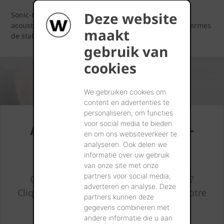
Deze website
Sonic-tool permet d’éviter le surdimensionnement
acoustique et, ce faisant, d’optimiser votre projet en termes
maakt
de stabilité et de durabilité.
gebruik van
cookies
We gebruiken cookies om
content en advertenties te
personaliseren, om functies
voor social media te bieden
Au boulot avec le Sonic-
en om ons websiteverkeer te
tool
analyseren. Ook delen we
informatie over uw gebruik
van onze site met onze
partners voor social media,
Curieux des possibilités du Sonic-tool?
adverteren en analyse. Deze
Cliquez sur le bouton ci-dessous, créez votre
partners kunnen deze
compte et commencez.
gegevens combineren met
andere informatie die u aan