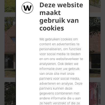
Deze website
maakt
gebruik van
cookies
We gebruiken cookies om
content en advertenties te
personaliseren, om functies
voor social media te bieden
en om ons websiteverkeer te
analyseren. Ook delen we
informatie over uw gebruik
van onze site met onze
partners voor social media,
adverteren en analyse. Deze
partners kunnen deze
gegevens combineren met
andere informatie die u aan
ze heeft verstrekt of die ze