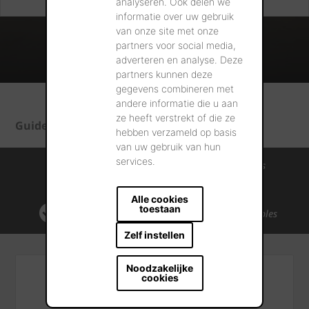
analyseren. Ook delen we
informatie over uw gebruik
van onze site met onze
partners voor social media,
adverteren en analyse. Deze
partners kunnen deze
gegevens combineren met
andere informatie die u aan
ze heeft verstrekt of die ze
Guide de Construction et de Rénovation
hebben verzameld op basis
van uw gebruik van hun
services.
Connaissance et expérience internationales
Service après-vente professionnel
Alle cookies
toestaan
Solutions de matériaux de construction durables
Zelf instellen
Noodzakelijke
cookies
Contact général
+32 56 24 96 38