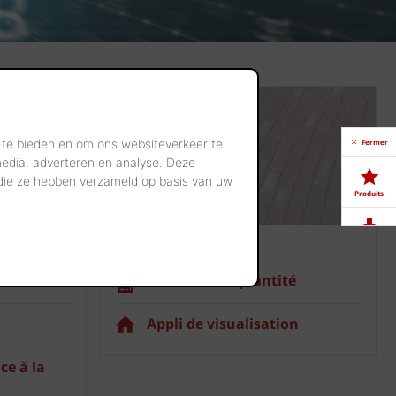
 te bieden en om ons websiteverkeer te
Fermer
media, adverteren en analyse. Deze
 die ze hebben verzameld op basis van uw
Produits
Pavés
Télé-
chargements
é
Calculatrice quantité
Showrooms
Appli de visualisation
Offres
d'emploi
ce à la