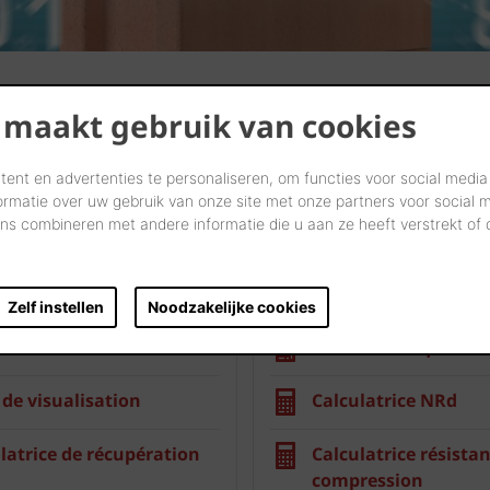
 maakt gebruik van cookies
ent en advertenties te personaliseren, om functies voor social media
ormatie over uw gebruik van onze site met onze partners voor social 
s combineren met andere informatie die u aan ze heeft verstrekt of
Mur intérieur
Zelf instellen
Noodzakelijke cookies
ion des tuiles
Calculatrice quantit
 de visualisation
Calculatrice NRd
latrice de récupération
Calculatrice résistan
compression