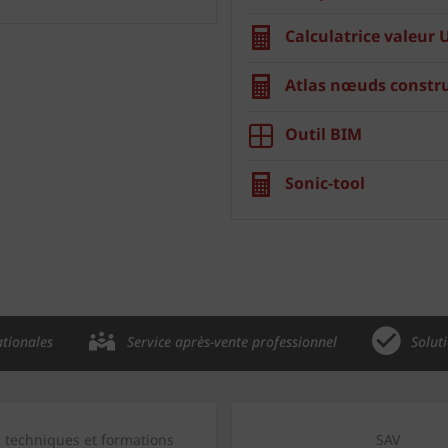
Calculatrice valeur 
Atlas nœuds constru
Outil BIM
Sonic-tool
ationales
Service après-vente professionnel
Solut
s techniques et formations
SAV