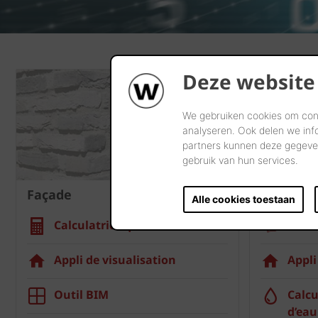
Deze website
We gebruiken cookies om cont
analyseren. Ook delen we inf
partners kunnen deze gegeven
gebruik van hun services.
Façade
Toiture
Alle cookies toestaan
Calculatrice quantité
Fixat
Appli de visualisation
Appli
Outil BIM
Calcu
d’eau