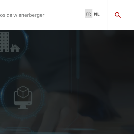
FR
NL
os de wienerberger